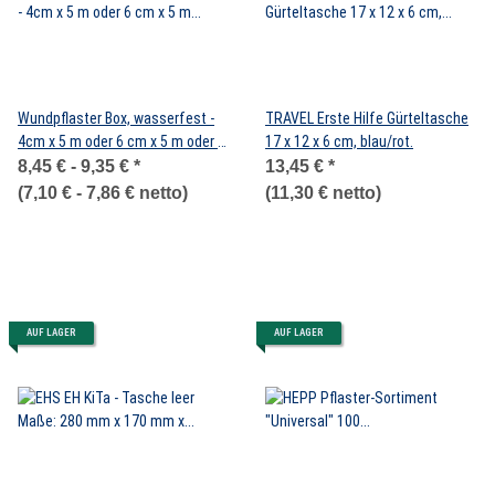
Wundpflaster Box, wasserfest -
TRAVEL Erste Hilfe Gürteltasche
4cm x 5 m oder 6 cm x 5 m oder 8
17 x 12 x 6 cm, blau/rot.
cm x 5 m
8,45 € -
9,35 €
*
13,45 €
*
(
7,10 € -
7,86 €
netto)
(11,30 € netto)
AUF LAGER
AUF LAGER