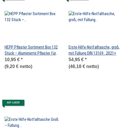
HEPP Pflaster Sortiment Box 132
Erste-Hilfe-Notfalltasche, groß,
Stück – Aluminierte Pflaster für
mit Füllung DIN 13169 : 2021+
Wundversorgung, steril verpackt
10,95 €
*
54,95 €
*
(9,20 € netto)
(46,18 € netto)
AUF LAGER