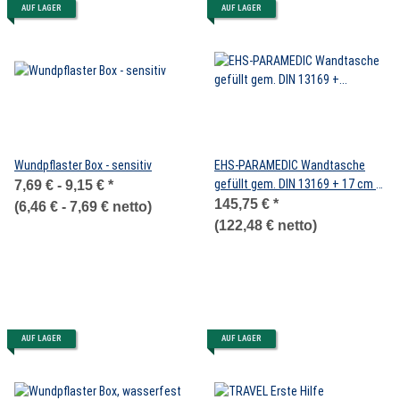
AUF LAGER
AUF LAGER
Wundpflaster Box - sensitiv
EHS-PARAMEDIC Wandtasche
gefüllt gem. DIN 13169 + 17 cm x
7,69 € -
9,15 €
*
35 cm x 27 cm
145,75 €
*
(
6,46 € -
7,69 €
netto)
(122,48 € netto)
AUF LAGER
AUF LAGER