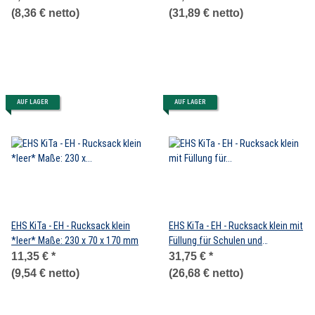
mm
(8,36 € netto)
(31,89 € netto)
AUF LAGER
AUF LAGER
EHS KiTa - EH - Rucksack klein
EHS KiTa - EH - Rucksack klein mit
*leer* Maße: 230 x 70 x 170 mm
Füllung für Schulen und
Kindergärten
11,35 €
*
31,75 €
*
(9,54 € netto)
(26,68 € netto)