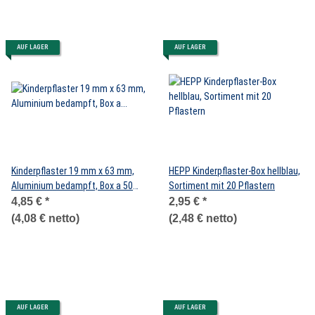
AUF LAGER
AUF LAGER
Kinderpflaster 19 mm x 63 mm,
HEPP Kinderpflaster-Box hellblau,
Aluminium bedampft, Box a 50
Sortiment mit 20 Pflastern
Stück
4,85 €
*
2,95 €
*
(4,08 € netto)
(2,48 € netto)
AUF LAGER
AUF LAGER