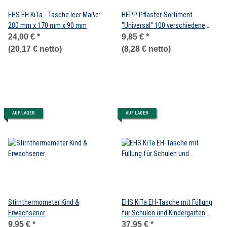
EHS EH KiTa - Tasche leer Maße:
HEPP Pflaster-Sortiment
280 mm x 170 mm x 90 mm
"Universal" 100 verschiedene
Pflaster
24,00 €
*
9,85 €
*
(20,17 € netto)
(8,28 € netto)
AUF LAGER
AUF LAGER
Stirnthermometer Kind &
EHS KiTa EH-Tasche mit Füllung
Erwachsener
für Schulen und Kindergärten
Maße: 280 mm x 170 mm x 90
9,95 €
*
37,95 €
*