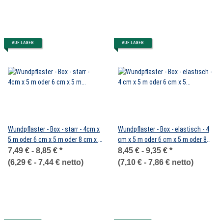
AUF LAGER
AUF LAGER
Wundpflaster - Box - starr - 4cm x
Wundpflaster - Box - elastisch - 4
5 m oder 6 cm x 5 m oder 8 cm x 5
cm x 5 m oder 6 cm x 5 m oder 8
m
cm x 5 m
7,49 € -
8,85 €
*
8,45 € -
9,35 €
*
(
6,29 € -
7,44 €
netto)
(
7,10 € -
7,86 €
netto)