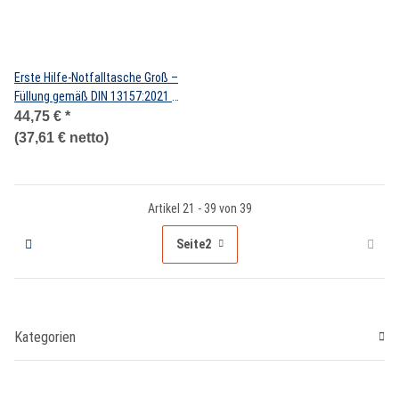
Erste Hilfe-Notfalltasche Groß –
Füllung gemäß DIN 13157:2021 –
Maße: 365 mm x 250 mm x 90
44,75 €
*
mm
(37,61 € netto)
Artikel 21 - 39 von 39
Seite
2
Kategorien