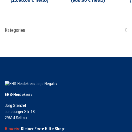
(1.098,00 € netto)
(988,00 € netto)
(
Kategorien
EHS-Heidekreis
Jörg Stenzel
Lüneburger Str. 18
29614 Soltau
Hinweis:
Kleiner Erste Hilfe Shop: