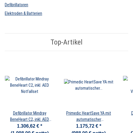
Defibrillatoren
Elektroden & Batterien
Top-Artikel
Defibrillator Mindray
Primedic HeartSave YA mit
D
BeneHeart C2, inkl. AED
automatischer
Notfallset
Schockauslösung, DE/EN,
Vol
1.306,62 €
*
1.175,72 €
*
inkl. AED Notfallset