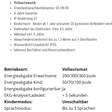
Vollautomatik
Standardsprachkombination: DE-EN-FR
8 Jahre Garantie
IP-Bewertung 55
Kindertaste - Kinder ab 1 Jahr und unter 25 kg können defibrilliert wer
Haltbarkeit der Elektroden: 4 bis 4,5 Jahre
Akkulaufzeit: 5 Jahre
Abwurfwiderstandstest bis zu 1,5 Meter auf 6 Oberflächen
Wasserdicht/staubdicht: IP55
Inklusive Notfallset und Benutzerhandbuch
Betriebsart:
Vollautomat
Energieabgabe Erwachsene:
200/300/360 Joule
Energieabgabe Kind:
50/70/100 Joule
Energieabgabe konfigurierbar:
Ja
EKG-Analyse/Ladezeit:
< 5 Sekunden
Kindermodus:
Umschaltbar
Sprachmodus:
Bis zu 3 Sprachen