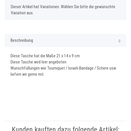
x
Dieser Artikel hat Variationen. Wählen Sie bitte die gewünschte
Variation aus.
Beschreibung
Diese Tasche hat die Maße 21 x 14 x 9 cm
Diese Tasche wird leer angeboten
Wunschfüllungen wie Tourniquet / Israeli-Bandage / Schere usw.
liefern wir gerne mit.
Kunden kauften dazu folgende Artikel: