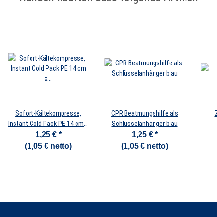
Sofort-Kältekompresse,
CPR Beatmungshilfe als
Instant Cold Pack PE 14 cm x
Schlüsselanhänger blau
18 cm
1,25 €
*
1,25 €
*
(1,05 € netto)
(1,05 € netto)