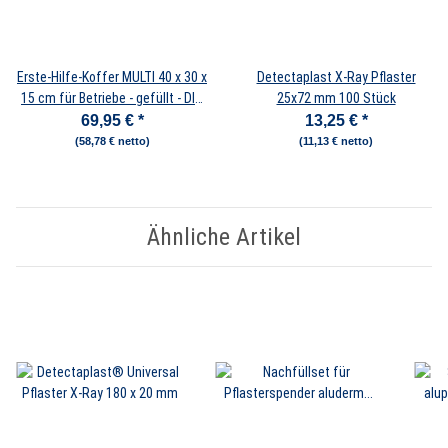
Erste-Hilfe-Koffer MULTI 40 x 30 x
Detectaplast X-Ray Pflaster
15 cm für Betriebe - gefüllt - DIN
25x72 mm 100 Stück
13169:2021
69,95 €
*
13,25 €
*
(58,78 € netto)
(11,13 € netto)
Ähnliche Artikel