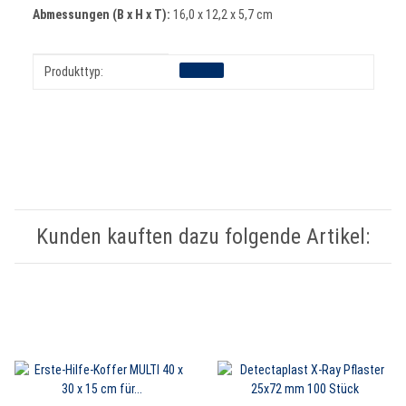
Abmessungen (B x H x T):
16,0 x 12,2 x 5,7 cm
Produkteigenschaft
Wert
Pflaster
Produkttyp:
Kunden kauften dazu folgende Artikel: