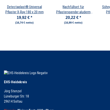
Detectaplast® Universal
Nachfüllset für
Söhng
Pflaster X-Ray 180 x 20 mm
Pflasterspender aluderm
Pf
komplett 115 Stück
19,92 €
*
20,22 €
*
(16,74 € netto)
(16,99 € netto)
EHS-Heidekreis
Jörg Stenzel
Lüneburger Str. 18
29614 Soltau