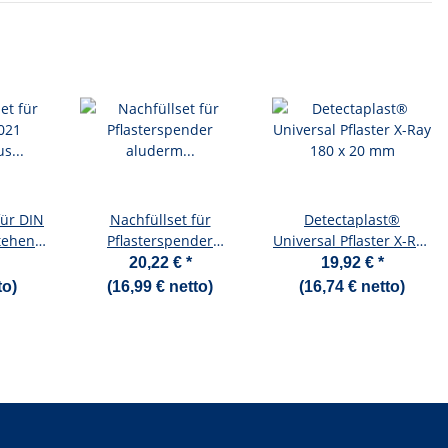
für DIN
Nachfüllset für
Detectaplast®
tehend
Pflasterspender
Universal Pflaster X-Ray
asken /
aluderm komplett 115
180 x 20 mm
20,22 €
*
19,92 €
*
stücher
Stück
to)
(16,99 € netto)
(16,74 € netto)
ster