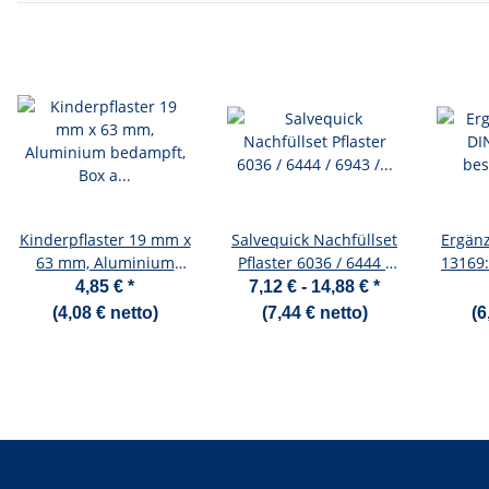
Kinderpflaster 19 mm x
Salvequick Nachfüllset
Ergänz
63 mm, Aluminium
Pflaster 6036 / 6444 /
13169
bedampft, Box a 50
6943 / 6470
aus 4 
4,85 €
*
7,12 € -
14,88 €
*
Stück
8 Haut
(4,08 € netto)
(7,44 € netto)
(6
/ 2