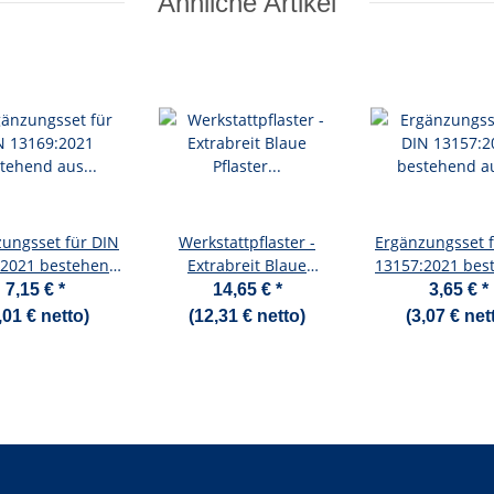
Ähnliche Artikel
ungsset für DIN
Werkstattpflaster -
Ergänzungsset 
:2021 bestehend
Extrabreit Blaue
13157:2021 bes
Gesichtsmasken /
Pflaster Superstretch
aus 2 Gesichtsm
7,15 €
*
14,65 €
*
3,65 €
*
reinigungstücher
120X30MM - 100 Stück
4 Hautreinigung
,01 € netto)
(12,31 € netto)
(3,07 € net
8 Wundpflaster
/ 14 Wundpfla