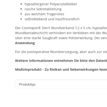
hypoallergener Polyacrylatkleber
rasche Sekretableitung
aus weichem Trägervlies
selbstklebend und hautfreundlich
Der Cosmopor® Steril Wundverband 7,2 x 5 cm, hypoaller
Wundkontaktschicht verhindert ein Verkleben mit der Wu
über eine starke Saugkraft sowie Polsterwirkung. Der ve
Anwendung
Für die postoperative Wundversorgung, aber auch zur ster
Weitere Informationen entnehmen Sie bitte den Datenb
Medizinprodukt - Zu Risiken und Nebenwirkungen lesen 
Produkteigenschaft
Wert
Produkttyp: