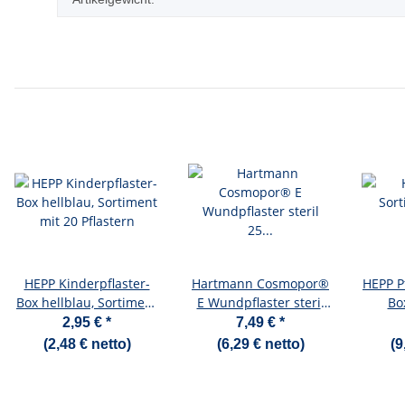
HEPP Kinderpflaster-
Hartmann Cosmopor®
HEPP P
Box hellblau, Sortiment
E Wundpflaster steril
Bo
mit 20 Pflastern
25 Stück 10 x 8 cm
Alumini
2,95 €
*
7,49 €
*
Wundve
(2,48 € netto)
(6,29 € netto)
(9