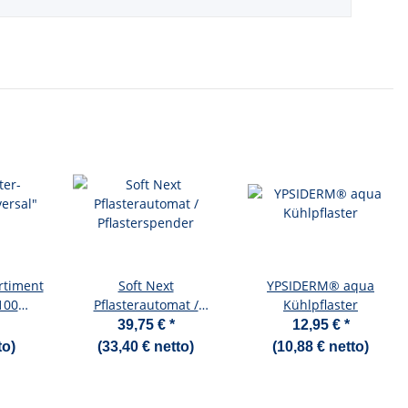
rtiment
Soft Next
YPSIDERM® aqua
100
Pflasterautomat /
Kühlpflaster
laster
Pflasterspender
39,75 €
*
12,95 €
*
to)
(33,40 € netto)
(10,88 € netto)