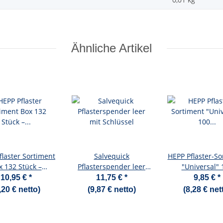
Ähnliche Artikel
flaster Sortiment
Salvequick
HEPP Pflaster-So
x 132 Stück –
Pflasterspender leer
"Universal" 
erte Pflaster für
mit Schlüssel
verschiedene Pf
10,95 €
*
11,75 €
*
9,85 €
*
rsorgung, steril
,20 € netto)
(9,87 € netto)
(8,28 € net
verpackt