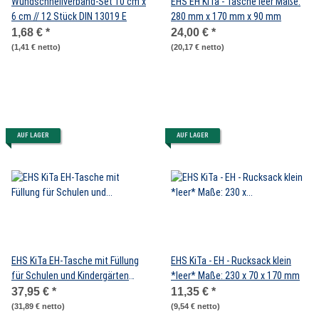
Wundschnellverband-Set 10 cm x
EHS EH KiTa - Tasche leer Maße:
6 cm // 12 Stück DIN 13019 E
280 mm x 170 mm x 90 mm
1,68 €
*
24,00 €
*
(1,41 € netto)
(20,17 € netto)
AUF LAGER
AUF LAGER
EHS KiTa EH-Tasche mit Füllung
EHS KiTa - EH - Rucksack klein
für Schulen und Kindergärten
*leer* Maße: 230 x 70 x 170 mm
Maße: 280 mm x 170 mm x 90
37,95 €
*
11,35 €
*
mm
(31,89 € netto)
(9,54 € netto)