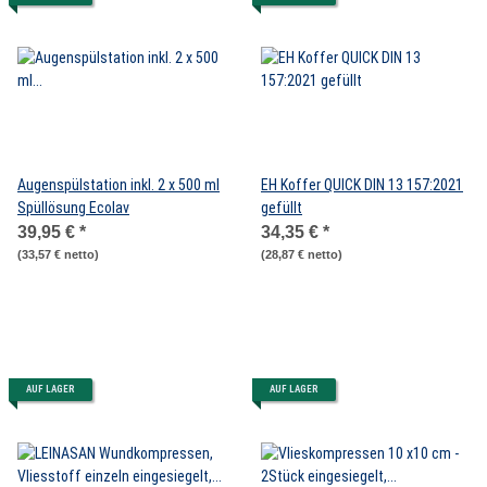
Augenspülstation inkl. 2 x 500 ml
EH Koffer QUICK DIN 13 157:2021
Spüllösung Ecolav
gefüllt
39,95 €
*
34,35 €
*
(33,57 € netto)
(28,87 € netto)
AUF LAGER
AUF LAGER