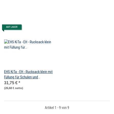
AUF LAGER
EHS KiTa - EH - Rucksack klein mit
Füllung für Schulen und
Kindergärten
31,75 €
*
(26,68 € netto)
Artikel 1 - 9 von 9