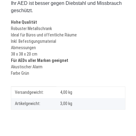
Ihr AED ist besser gegen Diebstahl und Missbrauch
geschützt.
Hohe Qualität
Robuster Metallschrank
Ideal für Büros und öffentliche Räume
Inkl. Befestigungsmaterial
Abmessungen
38 x 38 x 20 cm
Für AEDs aller Marken geeignet
Akustischer Alarm
Farbe Grün
Produkteigenschaft
Wert
Versandgewicht:
4,00 kg
Artikelgewicht:
3,00
kg