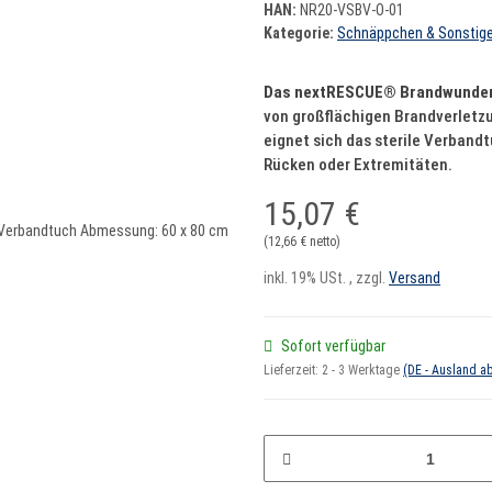
HAN:
NR20-VSBV-O-01
Kategorie:
Schnäppchen & Sonstig
Das nextRESCUE® Brandwunde
von großflächigen Brandverletz
eignet sich das sterile Verband
Rücken oder Extremitäten.
15,07 €
(12,66 € netto)
inkl. 19% USt. , zzgl.
Versand
Sofort verfügbar
Lieferzeit:
2 - 3 Werktage
(DE - Ausland a