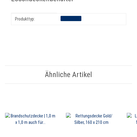
Produkteigenschaft
Wert
Löschdecke
Produkttyp:
Ähnliche Artikel