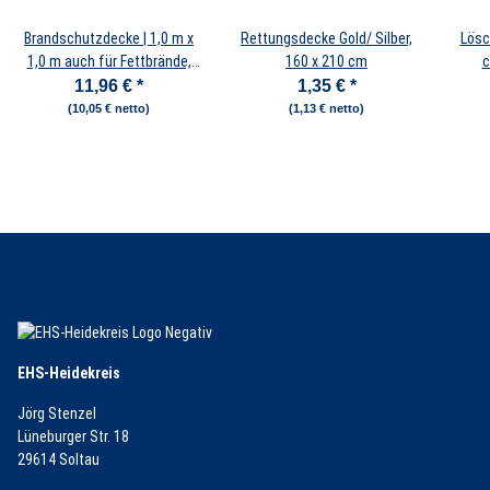
Brandschutzdecke | 1,0 m x
Rettungsdecke Gold/ Silber,
Lösc
1,0 m auch für Fettbrände,
160 x 210 cm
c
Fettbrand Küche,
11,96 €
*
1,35 €
*
Feuerlöschdecke Auto
(10,05 € netto)
(1,13 € netto)
EHS-Heidekreis
Jörg Stenzel
Lüneburger Str. 18
29614 Soltau