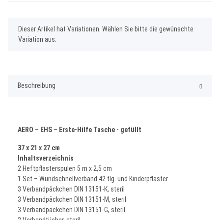
x
Dieser Artikel hat Variationen. Wählen Sie bitte die gewünschte
Variation aus.
Beschreibung
AERO – EHS – Erste-Hilfe Tasche - gefüllt
37 x 21 x 27 cm
Inhaltsverzeichnis
2 Heftpflasterspulen 5 m x 2,5 cm
1 Set – Wundschnellverband 42 tlg.
und Kinderpflaster
3 Verbandpäckchen DIN 13151-K, steril
3 Verbandpäckchen DIN 13151-M, steril
3 Verbandpäckchen DIN 13151-G, steril