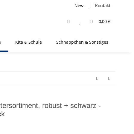
News
Kontakt
0,00 €
e
Kita & Schule
Schnäppchen & Sonstiges
rsortiment, robust + schwarz -
ck