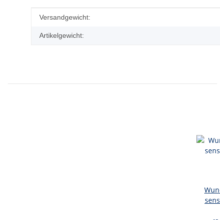
Produkteigenschaft
Wert
Versandgewicht:
Artikelgewicht:
Wund
sens