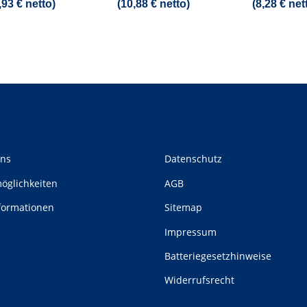
,93 € netto)
(10,88 € netto)
(8,28 € net
onen
Gesetzliche Informationen
uns
Datenschutz
öglichkeiten
AGB
formationen
Sitemap
Impressum
Batteriegesetzhinweise
Widerrufsrecht