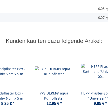
0,08 k
0,07
k
Kunden kauften dazu folgende Artikel:
pflaster Box -
YPSIDERM® aqua
HEPP Pflaster-So
itiv 6 cm x 5 m
Kühlpflaster
"Universal" 
verschiedene Pf
8,25 €
*
12,95 €
*
9,85 €
*