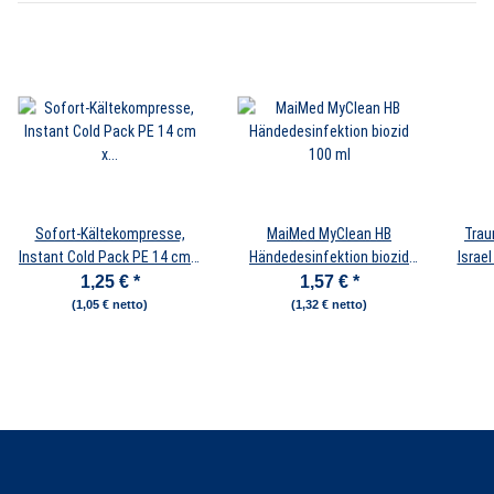
Sofort-Kältekompresse,
MaiMed MyClean HB
Tra
Instant Cold Pack PE 14 cm x
Händedesinfektion biozid
Israel
18 cm
100 ml
Hil
1,25 €
*
1,57 €
*
(1,05 € netto)
(1,32 € netto)