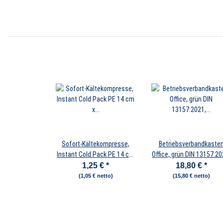
Sofort-Kältekompresse,
Betriebsverbandkaste
Instant Cold Pack PE 14 cm
Office, grün DIN 13157:2021,
x 18 cm
inkl. Wandhalterung
1,25 €
*
18,80 €
*
(1,05 € netto)
(15,80 € netto)