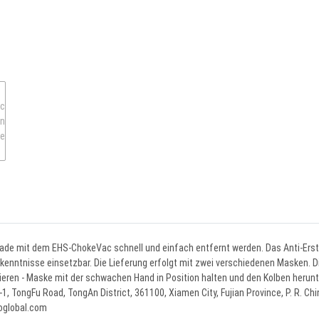
de mit dem EHS-ChokeVac schnell und einfach entfernt werden. Das Anti-Erstic
kenntnisse einsetzbar. Die Lieferung erfolgt mit zwei verschiedenen Masken. Di
ieren - Maske mit der schwachen Hand in Position halten und den Kolben herunt
8-1, TongFu Road, TongAn District, 361100, Xiamen City, Fujian Province, P. R. C
goglobal.com