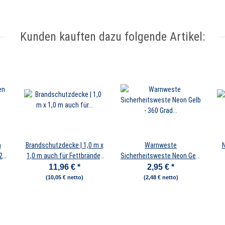
Kunden kauften dazu folgende Artikel:
n
Brandschutzdecke | 1,0 m x
Warnweste
N
1,0 m auch für Fettbrände,
Sicherheitsweste Neon Gelb
Fettbrand Küche,
- 360 Grad Sichtbarkeit -
11,96 €
*
2,95 €
*
Feuerlöschdecke Auto
Waschbar - KFZ EN471
(10,05 € netto)
(2,48 € netto)