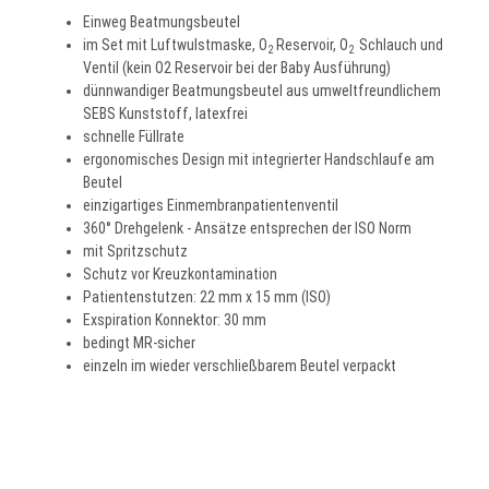
Einweg Beatmungsbeutel
im Set mit Luftwulstmaske, O
Reservoir, O
Schlauch und
2
2
Ventil (kein O2 Reservoir bei der Baby Ausführung)
dünnwandiger Beatmungsbeutel aus umweltfreundlichem
SEBS Kunststoff, latexfrei
schnelle Füllrate
ergonomisches Design mit integrierter Handschlaufe am
Beutel
einzigartiges Einmembranpatientenventil
360° Drehgelenk - Ansätze entsprechen der ISO Norm
mit Spritzschutz
Schutz vor Kreuzkontamination
Patientenstutzen: 22 mm x 15 mm (ISO)
Exspiration Konnektor: 30 mm
bedingt MR-sicher
einzeln im wieder verschließbarem Beutel verpackt